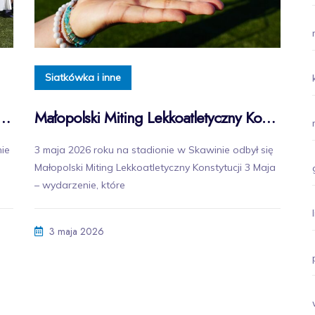
Siatkówka i inne
igi Lekkoatletycznej „Lajkonik Cup 2026” w Skawinie
Małopolski Miting Lekkoatletyczny Konstytucji 3 Maja w Skawinie za nami!
nie
3 maja 2026 roku na stadionie w Skawinie odbył się
Małopolski Miting Lekkoatletyczny Konstytucji 3 Maja
– wydarzenie, które
3 maja 2026