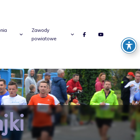
enia
Zawody
powiatowe
jki