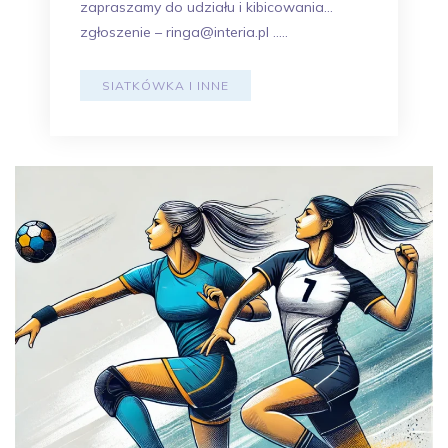
zapraszamy do udziału i kibicowania…
zgłoszenie – ringa@interia.pl …..
SIATKÓWKA I INNE