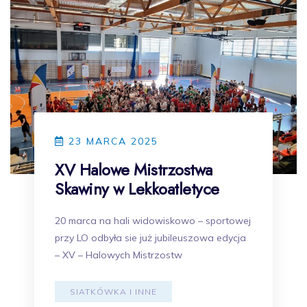
23 MARCA 2025
XV Halowe Mistrzostwa
Skawiny w Lekkoatletyce
20 marca na hali widowiskowo – sportowej
przy LO odbyła sie już jubileuszowa edycja
– XV – Halowych Mistrzostw
SIATKÓWKA I INNE