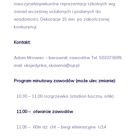
nauczycieli/opiekunów reprezentacji szkolnych wg.
zasad wcześniej ustalonych i podanych do
wiadomości. Dekoracje 15 min. po zakończonej
konkurencji.
Kontakt:
Adam Mrowiec – kierownik zawodów Tel: 502073699,
mail: uksjedynka_skawina@op.pl
Program minutowy zawodów (może ulec zmianie):
10.30 – 11.00 rozgrzewka (stadion boczny, orlik)
11.00 – otwarcie zawodów
11.05 – 60m dz. chł. – biegi eliminacyjne U14