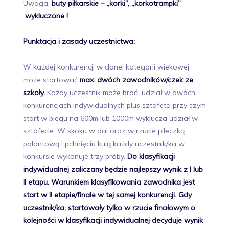
Uwaga,
buty piłkarskie – „korki”, „korkotrampki”
wykluczone !
Punktacja i zasady uczestnictwa:
W każdej konkurencji w danej kategorii wiekowej
może startować
max. dwóch zawodników/czek ze
szkoły.
Każdy uczestnik może brać udział w dwóch
konkurencjach indywidualnych plus sztafeta przy czym
start w biegu na 600m lub 1000m wyklucza udział w
sztafecie. W skoku w dal oraz w rzucie piłeczką
palantową i pchnięciu kulą każdy uczestnik/ka w
konkursie wykonuje trzy próby.
Do klasyfikacji
indywidualnej zaliczany będzie najlepszy wynik z I lub
II etapu. Warunkiem klasyfikowania zawodnika jest
start w II etapie/finale w tej samej konkurencji. Gdy
uczestnik/ka, startowały tylko w rzucie finałowym o
kolejności w klasyfikacji indywidualnej decyduje wynik