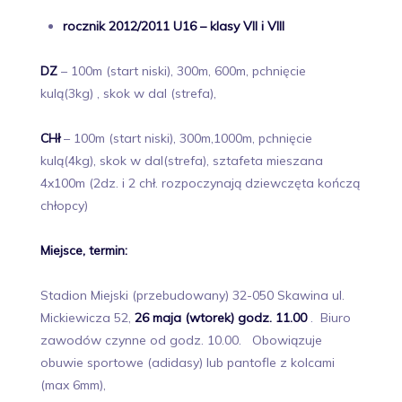
rocznik 2012/2011 U16 – klasy VII i VIII
DZ
– 100m (start niski), 300m, 600m, pchnięcie
kulą(3kg) , skok w dal (strefa),
CHł
– 100m (start niski), 300m,1000m, pchnięcie
kulą(4kg), skok w dal(strefa), sztafeta mieszana
4x100m (2dz. i 2 chł. rozpoczynają dziewczęta kończą
chłopcy)
Miejsce, termin:
Stadion Miejski (przebudowany) 32-050 Skawina ul.
Mickiewicza 52,
26 maja
(wtorek) godz. 11.00
. Biuro
zawodów czynne od godz. 10.00. Obowiązuje
obuwie sportowe (adidasy) lub pantofle z kolcami
(max 6mm),