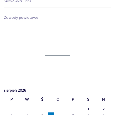
Siatkówka i inne
Zawody powiatowe
sierpień 2026
P
W
Ś
C
P
S
N
1
2