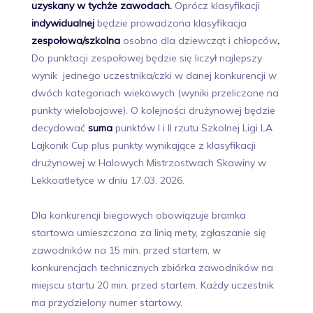
uzyskany w tychże zawodach.
Oprócz klasyfikacji
indywidualnej
będzie prowadzona klasyfikacja
zespołowa/szkolna
osobno dla dziewcząt i chłopców
.
Do punktacji zespołowej będzie się liczył najlepszy
wynik
jednego uczestnika/czki w danej konkurencji w
dwóch kategoriach wiekowych (wyniki przeliczone na
punkty wielobojowe). O kolejności drużynowej będzie
decydować
suma
punktów I i II rzutu Szkolnej Ligi LA
Lajkonik Cup plus punkty wynikające z klasyfikacji
drużynowej w Halowych Mistrzostwach Skawiny w
Lekkoatletyce w dniu 17.03. 2026.
Dla konkurencji biegowych obowiązuje bramka
startowa umieszczona za linią mety, zgłaszanie się
zawodników na 15 min. przed startem, w
konkurencjach technicznych zbiórka zawodników na
miejscu startu 20 min. przed startem. Każdy uczestnik
ma przydzielony numer startowy.