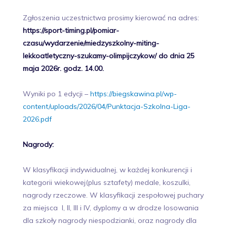
Zgłoszenia uczestnictwa prosimy kierować na adres:
https://sport-timing.pl/pomiar-
czasu/wydarzenie/miedzyszkolny-miting-
lekkoatletyczny-szukamy-olimpijczykow/
do dnia 25
maja 2026r. godz. 14.00.
Wyniki po 1 edycji –
https://biegskawina.pl/wp-
content/uploads/2026/04/Punktacja-Szkolna-Liga-
2026.pdf
Nagrody:
W klasyfikacji indywidualnej, w każdej konkurencji i
kategorii wiekowej(plus sztafety) medale, koszulki,
nagrody rzeczowe. W klasyfikacji zespołowej puchary
za miejsca I, II, III i IV, dyplomy a w drodze losowania
dla szkoły nagrody niespodzianki, oraz nagrody dla