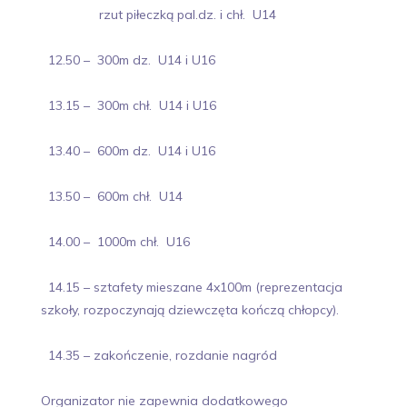
rzut piłeczką pal.dz. i chł. U14
12.50 – 300m dz. U14 i U16
13.15 – 300m chł. U14 i U16
13.40 – 600m dz. U14 i U16
13.50 – 600m chł. U14
14.00 – 1000m chł. U16
14.15 – sztafety mieszane 4x100m (reprezentacja
szkoły, rozpoczynają dziewczęta kończą chłopcy).
14.35 – zakończenie, rozdanie nagród
Organizator nie zapewnia dodatkowego