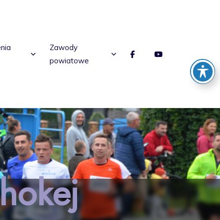
enia
Zawody
powiatowe
hokej