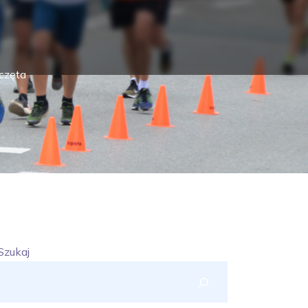
częta
Szukaj