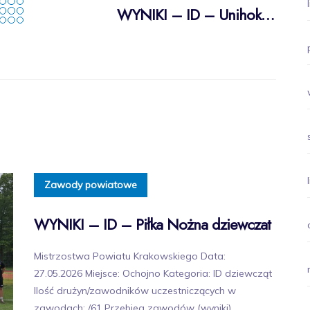
WYNIKI – ID – Unihokej chłopców
Zawody powiatowe
WYNIKI – ID – Piłka Nożna dziewczat
Mistrzostwa Powiatu Krakowskiego Data:
27.05.2026 Miejsce: Ochojno Kategoria: ID dziewcząt
Ilość drużyn/zawodników uczestniczących w
zawodach: /61 Przebieg zawodów (wyniki)