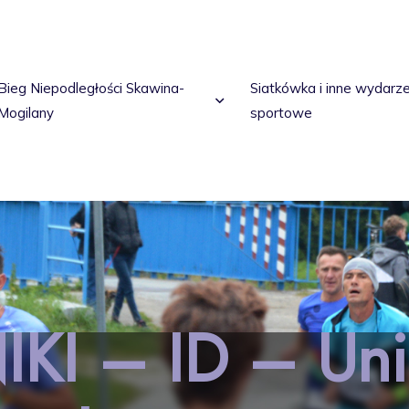
Bieg Niepodległości Skawina-
Siatkówka i inne wydarz
Mogilany
sportowe
KI – ID – Uni