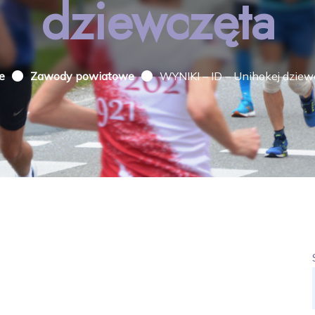
dziewczęta
e
Zawody powiatowe
WYNIKI – ID – Unihokej dziew