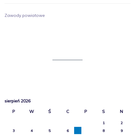
Zawody powiatowe
sierpień 2026
P
W
Ś
C
P
S
N
1
2
3
4
5
6
7
8
9