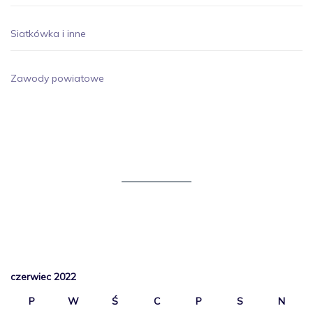
Siatkówka i inne
Zawody powiatowe
czerwiec 2022
P
W
Ś
C
P
S
N