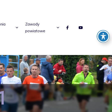
enia
Zawody
powiatowe
1