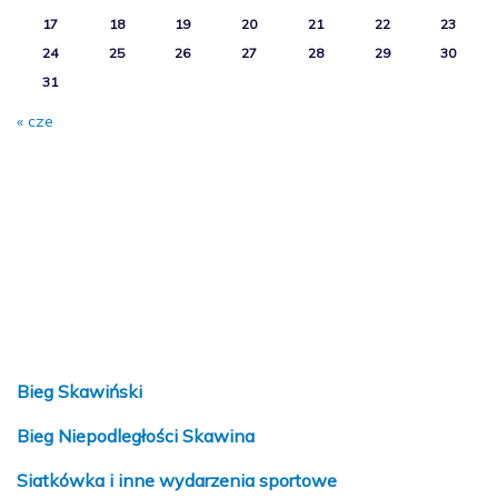
17
18
19
20
21
22
23
24
25
26
27
28
29
30
31
« cze
Bieg Skawiński
Bieg Niepodległości Skawina
Siatkówka i inne wydarzenia sportowe